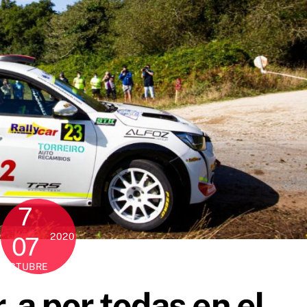
7
2020
07
OCTUBRE
. a por todas en el