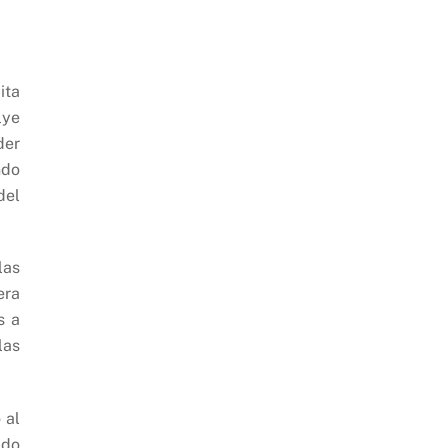
s
ita
lye
der
ndo
del
las
era
s a
las
 al
ido