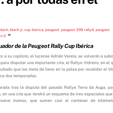
blach
,
blach jr
,
cup iberica
,
peugeot
,
peugeot 208 rally4
,
peugeot
ro
0
cuador de la Peugeot Rally Cup Ibérica
to a su copiloto, el lucense Adrián Varela, se volverán a subir
ra disputar una importante cita, el Rallye Vidreiro, en el 
ltado que los meta de lleno en la pelea por revalidar el tít
ace dos temporadas.
arada tras la disputa del pasado Rallye Terra da Auga, pa
luso, en una cita que tendrá un esquema de tres especiales que
 nueve tramos, que suman casi el centenar de kilómet