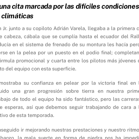
una cita marcada por las difíciles condicione
climáticas
r. junto a su copiloto Adrián Varela, llegaba a la primera c
de cabeza, cábala que se cumplía hasta el ecuador del Ral
ducía en el sistema de frenado de su montura les hacía per
rse en la pelea por un puesto en el podio final; completa
fórmula promocional y cuarta entre los pilotos más jóvenes 
o del equipo con esta superficie.
mostraba su confianza en pelear por la victoria final en 
uido una gran progresión sobre tierra en nuestra prim
bajo de todo el equipo ha sido fantástico, pero las carrera
e esperas, así que debemos seguir trabajando de cara a 
tivo de esta temporada.
seguido ir mejorando nuestras prestaciones y nuestro ritmo
mbargo, la mala suerte en forma de piedra nos ha imped