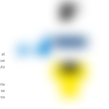
 al
que
ulo
rte
 se
ros