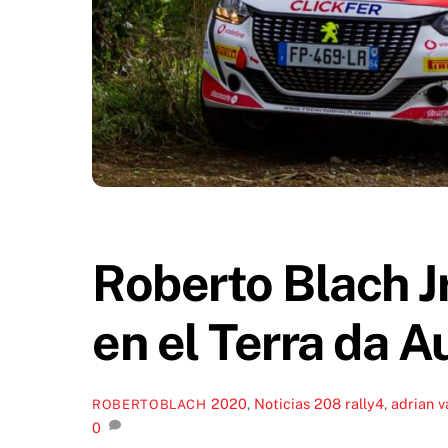
Roberto Blach Jr
en el Terra da A
2020
,
Noticias
208 rally4
,
adrian v
ROBERTOBLACH
0