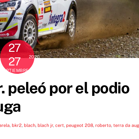
27
2020
27
SEPTIEMBRE
. peleó por el podio
uga
arela
,
bkr2
,
blach
,
blach jr
,
cert
,
peugeot 208
,
roberto
,
terra da au