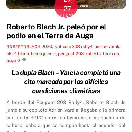
2020
27
SEPTIEMBRE
Roberto Blach Jr. peleó por el
podio en el Terra da Auga
2020
,
Noticias
208 rally4
,
adrian varela
,
ROBERTOBLACH
bkr2
,
blach
,
blach jr
,
cert
,
peugeot 208
,
roberto
,
terra da
auga
0
La dupla Blach – Varela completó una
cita marcada por las difíciles
condiciones climáticas
A bordo del Peugeot 208 Rally4, Roberto Blach Jr.
junto a su copiloto Adrián Varela, llegaba a la primera
cita de la BKR2 entre los favoritos a los puestos de
cabeza, cábala que se cumplía hasta el ecuador del