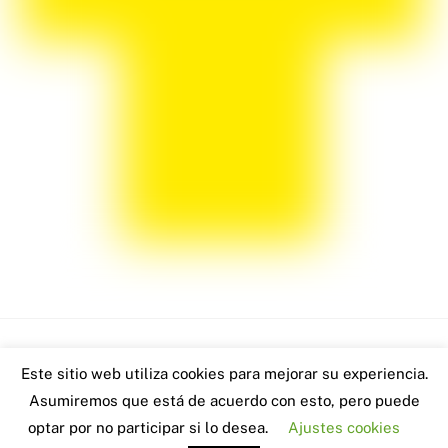
Back
Este sitio web utiliza cookies para mejorar su experiencia.
www.robertoblach.com - 2026
To
Asumiremos que está de acuerdo con esto, pero puede
Visitas: 6568
Top
optar por no participar si lo desea.
Ajustes cookies