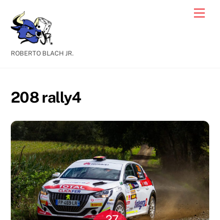
Skip
Men
to
content
ROBERTO BLACH JR.
208 rally4
27