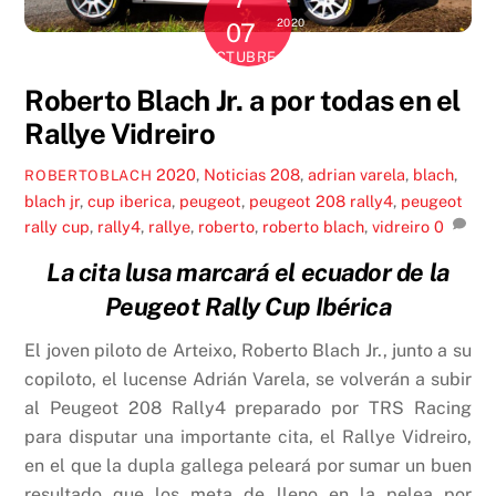
2020
07
OCTUBRE
Roberto Blach Jr. a por todas en el
Rallye Vidreiro
2020
,
Noticias
208
,
adrian varela
,
blach
,
ROBERTOBLACH
blach jr
,
cup iberica
,
peugeot
,
peugeot 208 rally4
,
peugeot
rally cup
,
rally4
,
rallye
,
roberto
,
roberto blach
,
vidreiro
0
La cita lusa marcará el ecuador de la
Peugeot Rally Cup Ibérica
El joven piloto de Arteixo, Roberto Blach Jr., junto a su
copiloto, el lucense Adrián Varela, se volverán a subir
al Peugeot 208 Rally4 preparado por TRS Racing
para disputar una importante cita, el Rallye Vidreiro,
en el que la dupla gallega peleará por sumar un buen
resultado que los meta de lleno en la pelea por