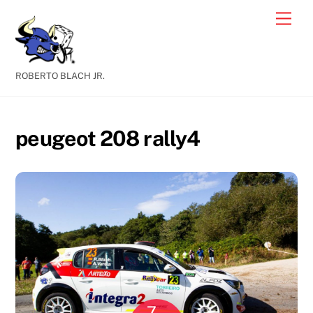
Skip
Men
to
content
ROBERTO BLACH JR.
peugeot 208 rally4
7