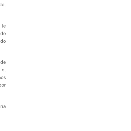
del
 le
 de
ndo
 de
 el
mos
por
ría