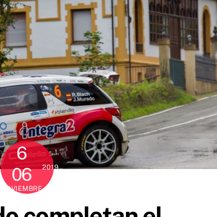
6
2019
06
NOVIEMBRE
ado completan el