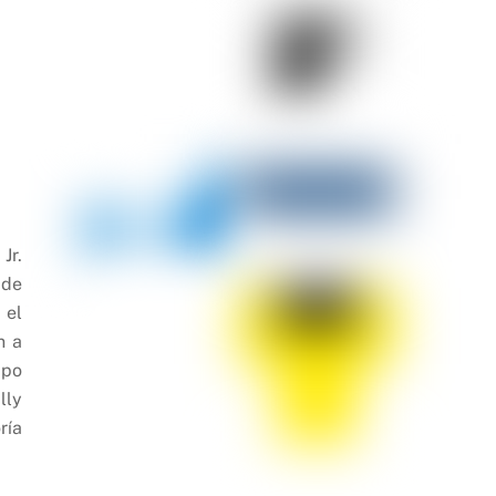
Jr.
 de
 el
n a
ipo
lly
ría