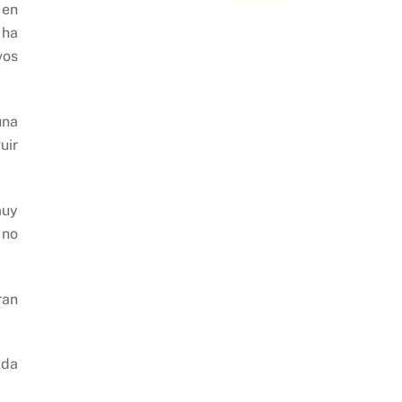
 en
 ha
vos
una
uir
muy
 no
ran
ada