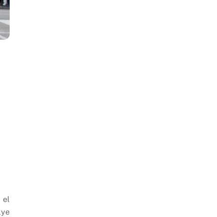
 el
lye