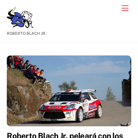
Skip
Men
to
content
ROBERTO BLACH JR.
Roberto Blach Jr. peleará con los