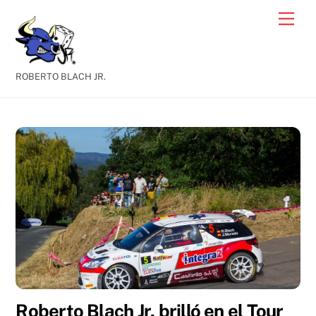
Skip
Men
to
content
ROBERTO BLACH JR.
Roberto Blach Jr. brilló en el Tour