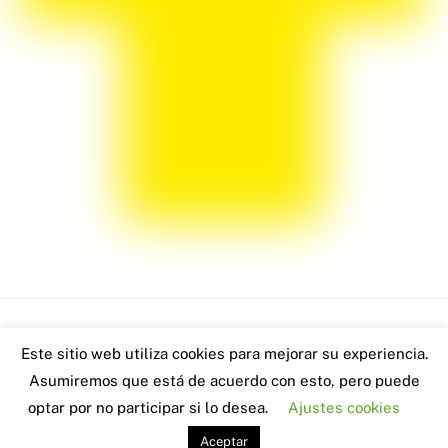
Back
Este sitio web utiliza cookies para mejorar su experiencia.
www.robertoblach.com - 2026
To
Asumiremos que está de acuerdo con esto, pero puede
Visitas: 2294
Top
optar por no participar si lo desea.
Ajustes cookies
Aceptar