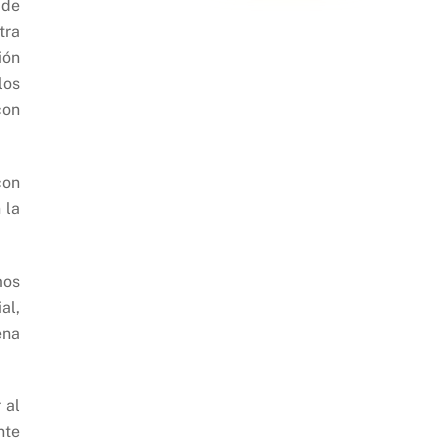
 de
tra
ión
los
con
con
 la
mos
al,
ena
 al
nte