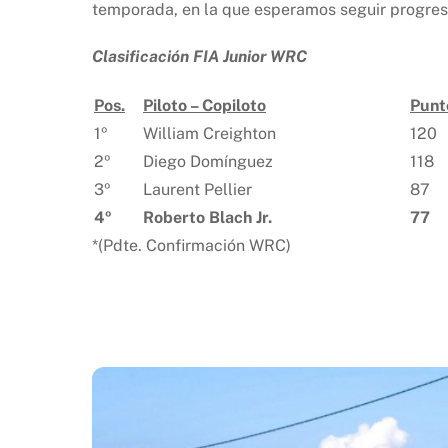
temporada, en la que esperamos seguir progres
Clasificación FIA Junior WRC
Pos.
Piloto – Copiloto
Punt
1º
William Creighton
120
2º
Diego Domínguez
118
3º
Laurent Pellier
87
4º
Roberto Blach Jr.
77
*(Pdte. Confirmación WRC)