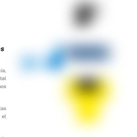
es
ia,
tal
nos
las
 el