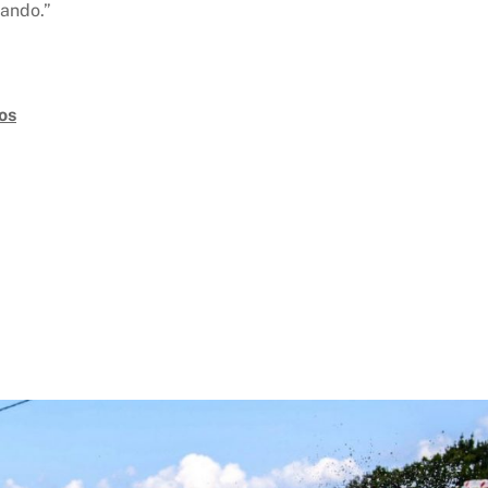
ando.”
os