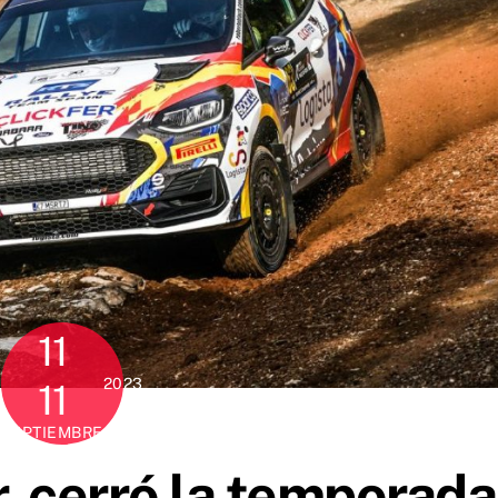
11
2023
11
SEPTIEMBRE
r. cerró la temporada