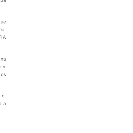
upa
que
eal
FIA
ana
ber
los
 el
ara