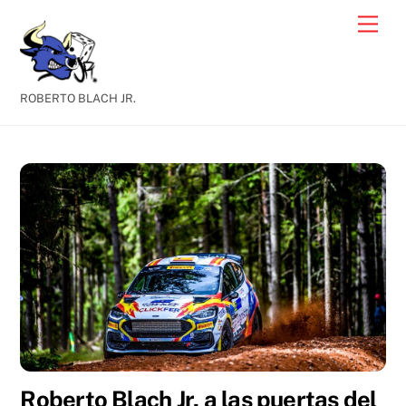
Skip
Men
to
content
ROBERTO BLACH JR.
Roberto Blach Jr. a las puertas del