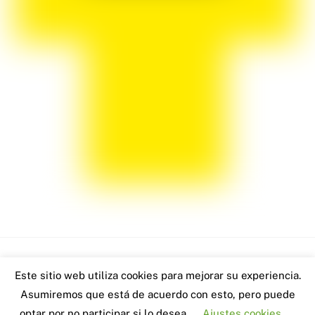
Back
Este sitio web utiliza cookies para mejorar su experiencia.
www.robertoblach.com - 2026
To
Asumiremos que está de acuerdo con esto, pero puede
Visitas: 4666
Top
optar por no participar si lo desea.
Ajustes cookies