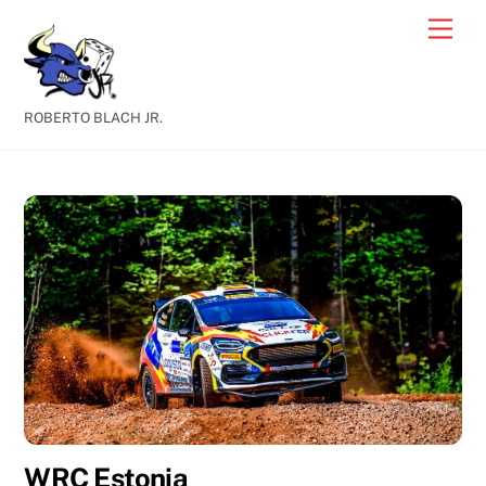
Skip
Men
to
content
ROBERTO BLACH JR.
WRC Estonia