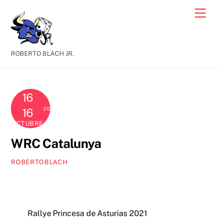
Skip
Men
to
content
ROBERTO BLACH JR.
16
2021
16
OCTUBRE
WRC Catalunya
ROBERTOBLACH
Rallye Princesa de Asturias 2021