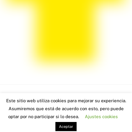
Back
Este sitio web utiliza cookies para mejorar su experiencia.
www.robertoblach.com - 2026
To
Asumiremos que está de acuerdo con esto, pero puede
Visitas: 1435
Top
optar por no participar si lo desea.
Ajustes cookies
Aceptar