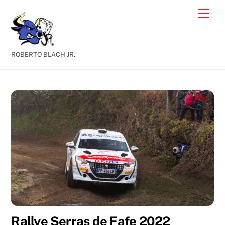
Skip
Men
to
content
ROBERTO BLACH JR.
Rallye Serras de Fafe 2022