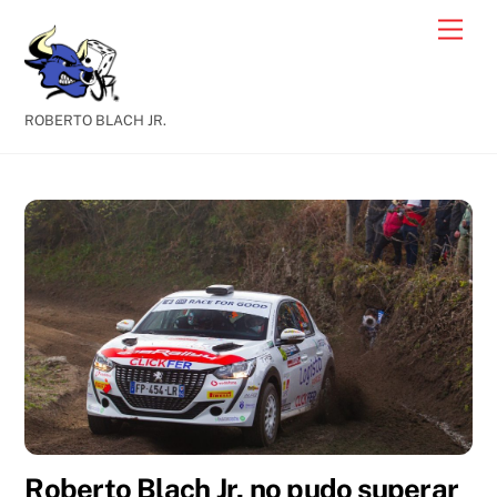
Skip
Men
to
content
ROBERTO BLACH JR.
Roberto Blach Jr. no pudo superar