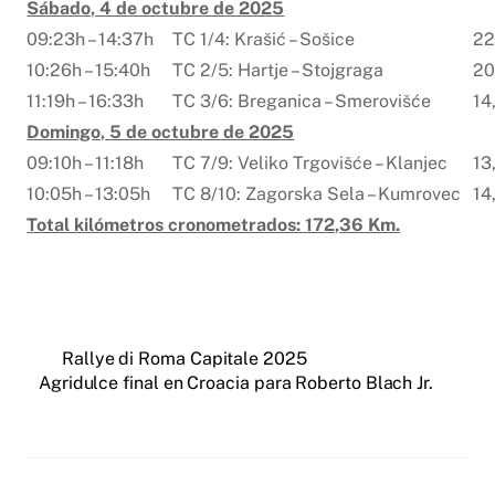
Sábado, 4 de octubre de 2025
09:23h – 14:37h
TC 1/4: Krašić – Sošice
22
10:26h – 15:40h
TC 2/5: Hartje – Stojgraga
20
11:19h – 16:33h
TC 3/6: Breganica – Smerovišće
14
Domingo, 5 de octubre de 2025
09:10h – 11:18h
TC 7/9: Veliko Trgovišće – Klanjec
13
10:05h – 13:05h
TC 8/10: Zagorska Sela – Kumrovec
14
Total kilómetros cronometrados: 172,36 Km.
Rallye di Roma Capitale 2025
Agridulce final en Croacia para Roberto Blach Jr.