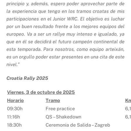
principio y, además, espero poder aprovechar parte de
la experiencia que tengo en los tramos croatas de mis
participaciones en el Junior WRC. El objetivo es luchar
por un buen resultado frente a los mejores equipos del
europeo. Va a ser un rallye muy intenso e igualado, ya
que en él se decidirá el futuro campeón continental de
esta temporada. Para nosotros, como equipo arteixán,
es un orgullo poder estar presentes en una cita de este
nivel.”
Croatia Rally 2025
Viernes, 3 de octubre de 2025
Horario
Tramo
K
09:30h
Free practice
6,
11:16h
QS – Shakedown
6,
18:30h
Ceremonia de Salida – Zagreb