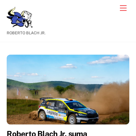
Skip
Men
to
content
ROBERTO BLACH JR.
Roberto Blach Jr. suma