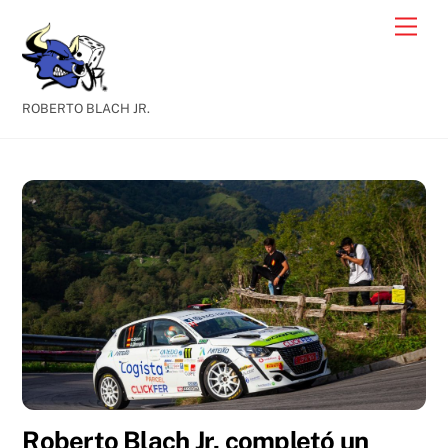
Skip
Men
to
content
ROBERTO BLACH JR.
Roberto Blach Jr. completó un