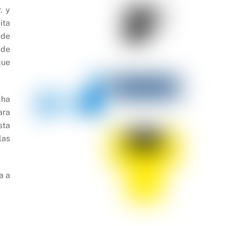
. y
ita
 de
 de
que
 ha
ara
sta
las
a a