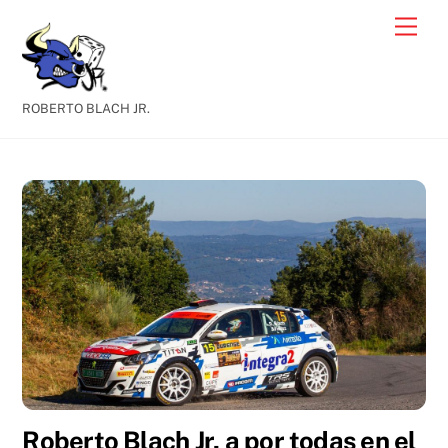
Skip
Men
to
content
ROBERTO BLACH JR.
Roberto Blach Jr. a por todas en el