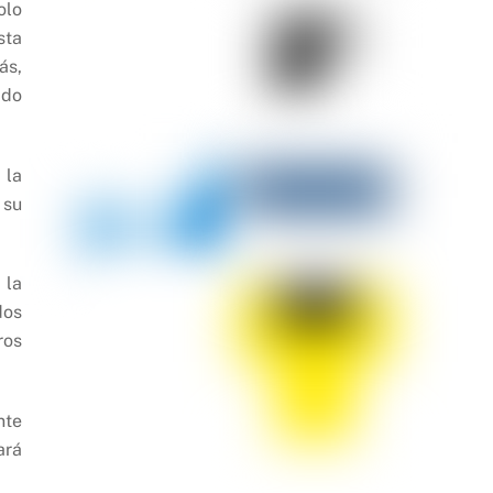
olo
sta
ás,
ado
 la
 su
 la
dos
ros
nte
ará