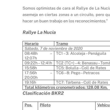
Somos optimistas de cara al Rallye de La Nucí
asemeja en ciertas zonas a un circuito, pero qu
hacer un buen trabajo en los reconocimientos.”
Rallye La Nucía
Horario
Tramo
Sábado, 7 de noviembre de 2020
08:48h –
TC1 – 3: Alcoleja – Penáguila
12:07h
09:22h – 12:41h
TC2 (TC+) – 4: Benasau – Tomá
15:58h
TC5: Bolulla – Coll de Rates
17:56h –
TC6 – 8: Pego – Petracos
20:00h
19:16h
TC7: Tárbena – Coll de Rates
Total kilómetros cronometrados: 128,08 Km.
Clasificación BKR2
Pos.
Piloto
Vehícu