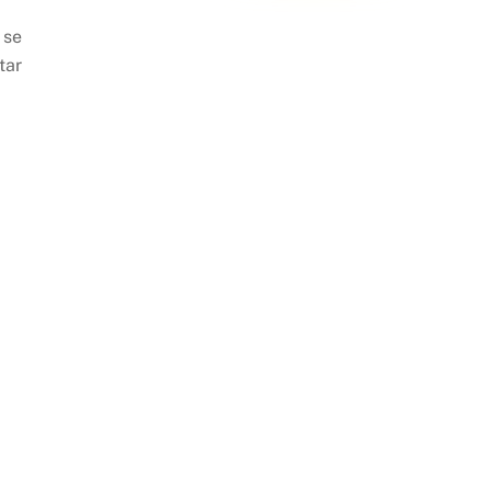
 se
tar