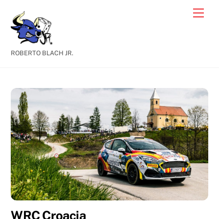
Skip
Men
to
content
ROBERTO BLACH JR.
WRC Croacia