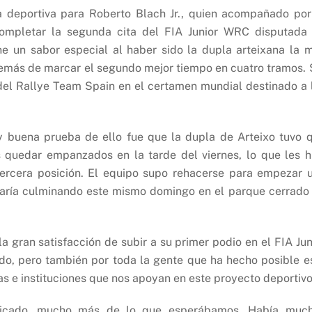
ia deportiva para Roberto Blach Jr., quien acompañado por
completar la segunda cita del FIA Junior WRC disputada
ne un sabor especial al haber sido la dupla arteixana la 
demás de marcar el segundo mejor tiempo en cuatro tramos. 
 del Rallye Team Spain en el certamen mundial destinado a 
 y buena prueba de ello fue que la dupla de Arteixo tuvo 
s quedar empanzados en la tarde del viernes, lo que les h
ercera posición. El equipo supo rehacerse para empezar 
aría culminando este mismo domingo en el parque cerrado
a gran satisfacción de subir a su primer podio en el FIA Jun
do, pero también por toda la gente que ha hecho posible e
s e instituciones que nos apoyan en este proyecto deportivo
licado, mucho más de lo que esperábamos. Había muc