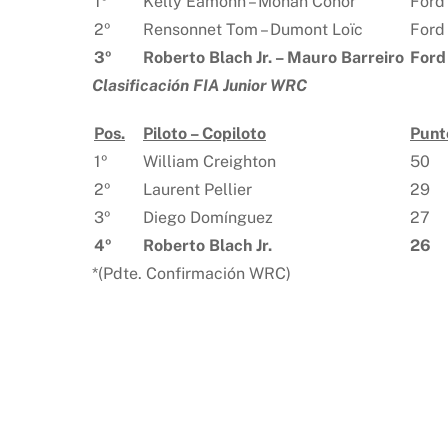
1º
Kelly Eamonn – Mohan Conor
Ford
2º
Rensonnet Tom – Dumont Loïc
Ford
3º
Roberto Blach Jr. – Mauro Barreiro
Ford
Clasificación FIA Junior WRC
Pos.
Piloto – Copiloto
Punt
1º
William Creighton
50
2º
Laurent Pellier
29
3º
Diego Domínguez
27
4º
Roberto Blach Jr.
26
*(Pdte. Confirmación WRC)