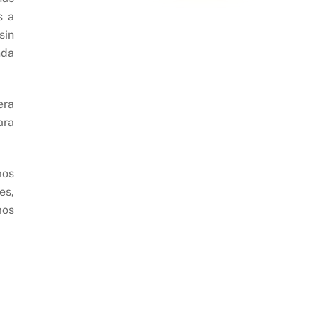
s a
sin
nda
era
ara
mos
es,
mos