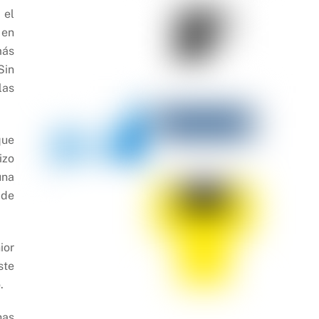
 el
 en
más
Sin
las
que
izo
una
 de
ior
ste
.
has