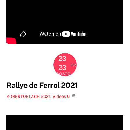
23
2021
23
AGOSTO
Rallye de Ferrol 2021
2021
,
Videos
0
ROBERTOBLACH