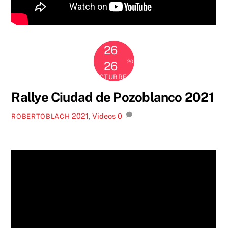
26
2021
26
OCTUBRE
Rallye Ciudad de Pozoblanco 2021
2021
,
Videos
0
ROBERTOBLACH