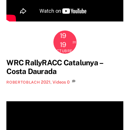
19
2021
19
OCTUBRE
WRC RallyRACC Catalunya –
Costa Daurada
2021
,
Videos
0
ROBERTOBLACH