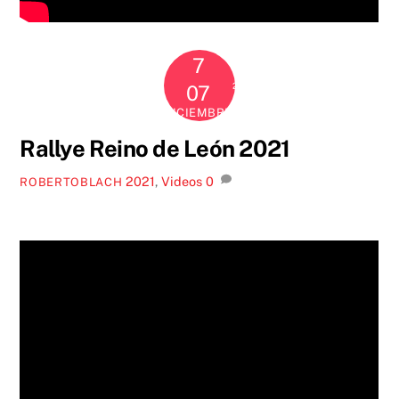
7
2021
07
DICIEMBRE
Rallye Reino de León 2021
2021
,
Videos
0
ROBERTOBLACH