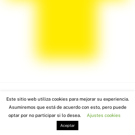
Back
Este sitio web utiliza cookies para mejorar su experiencia.
www.robertoblach.com - 2026
To
Asumiremos que está de acuerdo con esto, pero puede
Visitas: 2691
Top
optar por no participar si lo desea.
Ajustes cookies
Aceptar